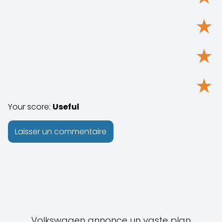
★
★
★
Your score:
Useful
Volkswagen annonce un vaste plan