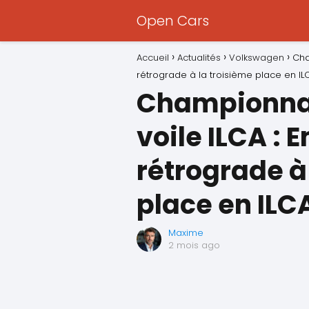
Open Cars
Accueil
Actualités
Volkswagen
Cha
rétrograde à la troisième place en IL
Championnat
voile ILCA :
rétrograde à
place en ILC
Maxime
2 mois ago