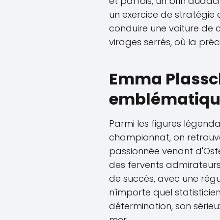
et parfois, un brin audaci
un exercice de stratégie
conduire une voiture de 
virages serrés, où la préc
Emma Plasscha
emblématique
Parmi les figures légenda
championnat, on retrou
passionnée venant d'Oste
des fervents admirateurs 
de succès, avec une régul
n'importe quel statistici
détermination, son sérieu
mer.