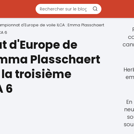
mpionnat d'Europe de voile ILCA : Emma Plasschaert
CA 6
c
 d'Europe de
cann
 Emma Plasschaert
Her
 la troisième
em
A 6
En
neu
so
sou