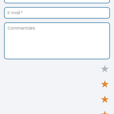
★
★
★