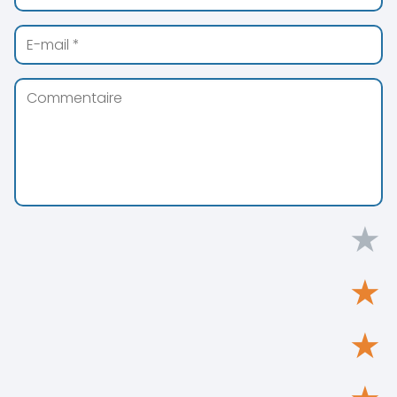
★
★
★