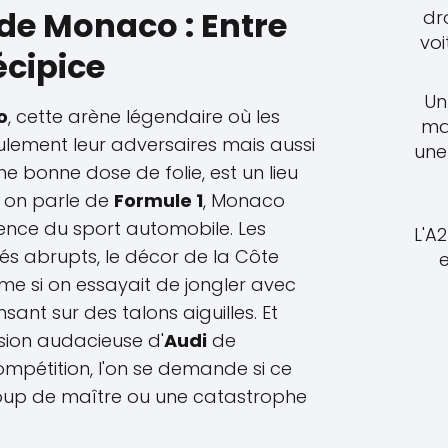
 de Monaco : Entre
dr
voi
écipice
Un
o
, cette arène légendaire où les
ma
ulement leur adversaires mais aussi
une
ne bonne dose de folie, est un lieu
 on parle de
Formule 1
, Monaco
sence du sport automobile. Les
L'A
elés abrupts, le décor de la Côte
me si on essayait de jongler avec
ant sur des talons aiguilles. Et
sion audacieuse d'
Audi
de
mpétition, l'on se demande si ce
coup de maître ou une catastrophe