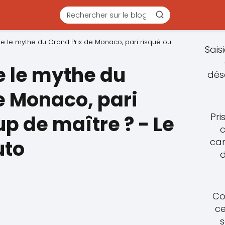
éfie le mythe du Grand Prix de Monaco, pari risqué ou
Sais
ie le mythe du
dés
e Monaco, pari
Pri
up de maître ? - Le
c
cam
uto
d
Co
ce
s