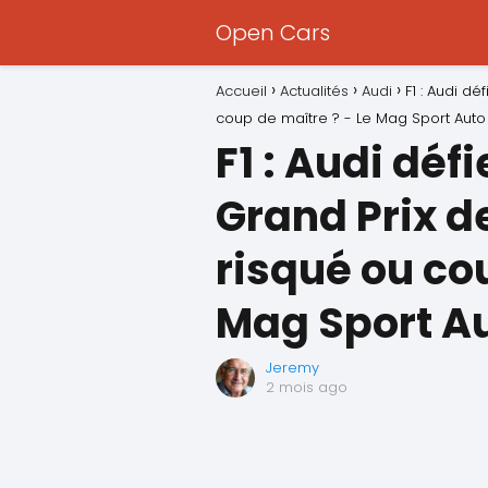
Open Cars
Accueil
Actualités
Audi
F1 : Audi d
coup de maître ? - Le Mag Sport Auto
F1 : Audi déf
Grand Prix d
risqué ou co
Mag Sport A
Jeremy
2 mois ago