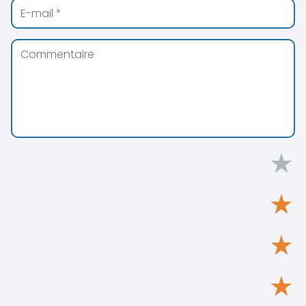
★
★
★
★