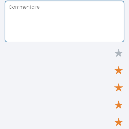
★
★
★
★
★